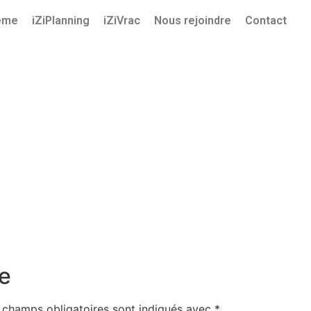
ème
iZiPlanning
iZiVrac
Nous rejoindre
Contact
e
 champs obligatoires sont indiqués avec
*