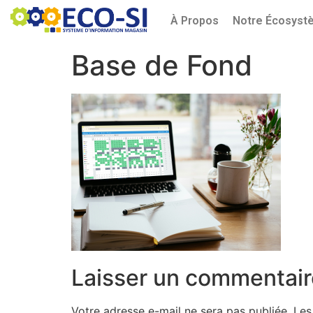
À Propos
Notre Écosyst
Base de Fond
Laisser un commentair
Votre adresse e-mail ne sera pas publiée.
Les